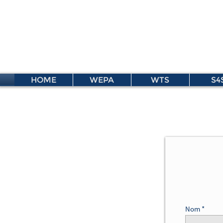
HOME
WEPA
WTS
S4
Nom