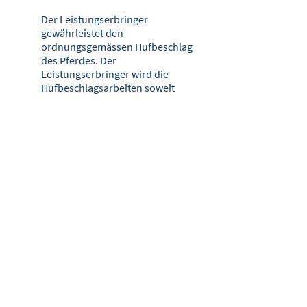
Der Leistungserbringer
gewährleistet den
ordnungsgemässen Hufbeschlag
des Pferdes. Der
Leistungserbringer wird die
Hufbeschlagsarbeiten soweit
möglich und soweit im Rahmen
seiner eigenen fachlichen
Beurteilung und Erfahrungen
nachvollziehbar, ge­mäss den
tierärztlichen Empfehlungen sowie
gemäss spezifischer, ihm schrift­lich
mitgeteilter Vorgaben des Kunden
(z.B. im Falle von spezifischen
Rennveranstal­tungsrichtlinien)
durchführen.
Der Kunde verpflichtet sich, dem
Leistungserbringer die ihm
bekannten und für den
Hufbeschlag relevanten