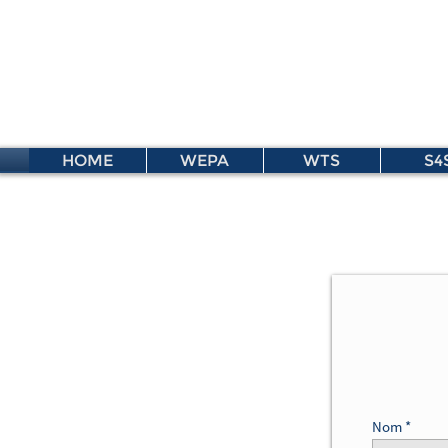
HOME
WEPA
WTS
S4
Nom